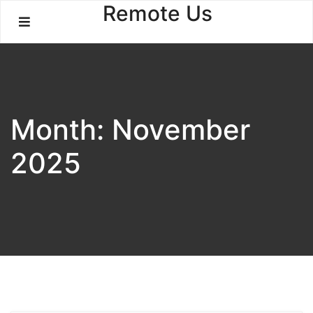
Skip
Remote Us
to
content
Month:
November
2025