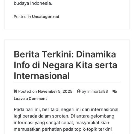
budaya Indonesia.
Posted in
Uncategorized
Berita Terkini: Dinamika
Info di Negara Kita serta
Internasional
Posted on
November 5, 2025
by
Immortal88
on
Leave a Comment
Berita
Terkini:
Pada hari ini, berita di negeri ini dan internasional
Dinamika
lagi berada dalam sorotan. Di antara gelombang
Info
informasi yang sangat cepat, masyarakat kian
di
memusatkan perhatian pada topik-topik terkini
Negara