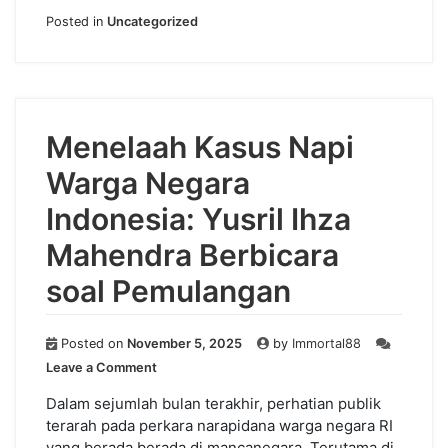
Posted in
Uncategorized
Menelaah Kasus Napi
Warga Negara
Indonesia: Yusril Ihza
Mahendra Berbicara
soal Pemulangan
Posted on
November 5, 2025
by
Immortal88
on
Leave a Comment
Menelaah
Kasus
Dalam sejumlah bulan terakhir, perhatian publik
Napi
terarah pada perkara narapidana warga negara RI
Warga
yang berada berada di mancanegara. Terutama di