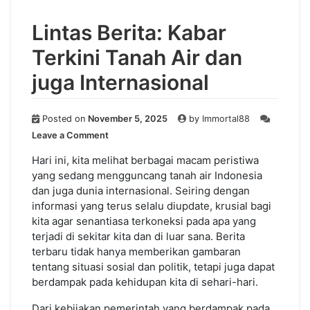
Lintas Berita: Kabar
Terkini Tanah Air dan
juga Internasional
Posted on
November 5, 2025
by
Immortal88
on
Leave a Comment
Lintas
Berita:
Hari ini, kita melihat berbagai macam peristiwa
Kabar
yang sedang mengguncang tanah air Indonesia
Terkini
dan juga dunia internasional. Seiring dengan
Tanah
informasi yang terus selalu diupdate, krusial bagi
Air
kita agar senantiasa terkoneksi pada apa yang
dan
terjadi di sekitar kita dan di luar sana. Berita
juga
terbaru tidak hanya memberikan gambaran
Internasional
tentang situasi sosial dan politik, tetapi juga dapat
berdampak pada kehidupan kita di sehari-hari.
Dari kebijakan pemerintah yang berdampak pada