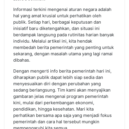
Membedah
Informasi
Informasi terkini mengenai aturan negara adalah
Pemerintah:
hal yang amat krusial untuk perhatikan oleh
Rencana
publik. Setiap hari, berbagai keputusan dan
Hari
inisiatif baru diketengahkan, dan situasi ini
berdampak langsung pada rutinitas harian banyak
individu. Melalui artikel ini, kita hendak
membedah berita pemerintah yang penting untuk
sekarang, dengan masalah utama yang lagi ramai
dibahas.
Dengan mengerti info berita pemerintah hari ini,
diharapkan publik dapat lebih siap sedia dan
menyesuaikan diri dengan perubahan yang
sedang berlangsung. Tim kami akan menyajikan
gambaran jelas mengenai program pemerintah
kini, mulai dari perkembangan ekonomi,
pendidikan, hingga kesehatan. Mari kita
perhatikan bersama apa saja yang menjadi fokus
pemerintah dan cara hal tersebut mungkin
mempengaruhi kita semua.