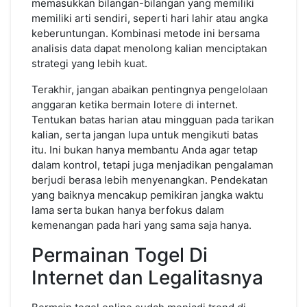
memasukkan bilangan-bilangan yang memiliki
memiliki arti sendiri, seperti hari lahir atau angka
keberuntungan. Kombinasi metode ini bersama
analisis data dapat menolong kalian menciptakan
strategi yang lebih kuat.
Terakhir, jangan abaikan pentingnya pengelolaan
anggaran ketika bermain lotere di internet.
Tentukan batas harian atau mingguan pada tarikan
kalian, serta jangan lupa untuk mengikuti batas
itu. Ini bukan hanya membantu Anda agar tetap
dalam kontrol, tetapi juga menjadikan pengalaman
berjudi berasa lebih menyenangkan. Pendekatan
yang baiknya mencakup pemikiran jangka waktu
lama serta bukan hanya berfokus dalam
kemenangan pada hari yang sama saja hanya.
Permainan Togel Di
Internet dan Legalitasnya