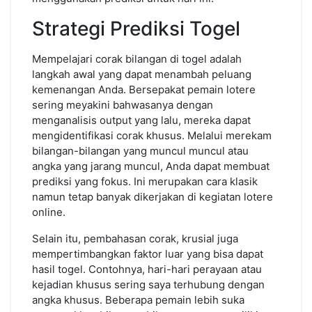
Strategi Prediksi Togel
Mempelajari corak bilangan di togel adalah
langkah awal yang dapat menambah peluang
kemenangan Anda. Bersepakat pemain lotere
sering meyakini bahwasanya dengan
menganalisis output yang lalu, mereka dapat
mengidentifikasi corak khusus. Melalui merekam
bilangan-bilangan yang muncul muncul atau
angka yang jarang muncul, Anda dapat membuat
prediksi yang fokus. Ini merupakan cara klasik
namun tetap banyak dikerjakan di kegiatan lotere
online.
Selain itu, pembahasan corak, krusial juga
mempertimbangkan faktor luar yang bisa dapat
hasil togel. Contohnya, hari-hari perayaan atau
kejadian khusus sering saya terhubung dengan
angka khusus. Beberapa pemain lebih suka