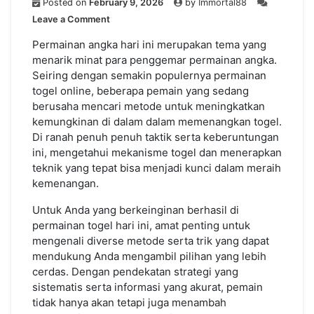
Posted on
February 9, 2026
by
Immortal88
on
Leave a Comment
Togel
Hari
Permainan angka hari ini merupakan tema yang
Ini:
menarik minat para penggemar permainan angka.
Strategi
Seiring dengan semakin populernya permainan
Cerdas
togel online, beberapa pemain yang sedang
untuk
berusaha mencari metode untuk meningkatkan
Pemain
kemungkinan di dalam dalam memenangkan togel.
Bijaksana
Di ranah penuh penuh taktik serta keberuntungan
ini, mengetahui mekanisme togel dan menerapkan
teknik yang tepat bisa menjadi kunci dalam meraih
kemenangan.
Untuk Anda yang berkeinginan berhasil di
permainan togel hari ini, amat penting untuk
mengenali diverse metode serta trik yang dapat
mendukung Anda mengambil pilihan yang lebih
cerdas. Dengan pendekatan strategi yang
sistematis serta informasi yang akurat, pemain
tidak hanya akan tetapi juga menambah