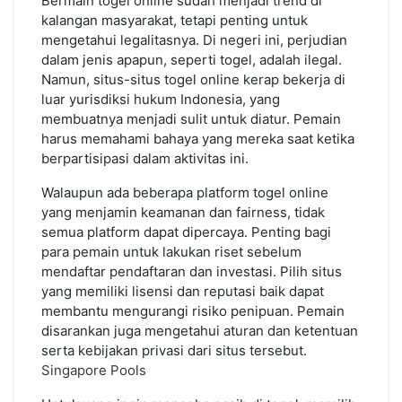
Bermain togel online sudah menjadi trend di
kalangan masyarakat, tetapi penting untuk
mengetahui legalitasnya. Di negeri ini, perjudian
dalam jenis apapun, seperti togel, adalah ilegal.
Namun, situs-situs togel online kerap bekerja di
luar yurisdiksi hukum Indonesia, yang
membuatnya menjadi sulit untuk diatur. Pemain
harus memahami bahaya yang mereka saat ketika
berpartisipasi dalam aktivitas ini.
Walaupun ada beberapa platform togel online
yang menjamin keamanan dan fairness, tidak
semua platform dapat dipercaya. Penting bagi
para pemain untuk lakukan riset sebelum
mendaftar pendaftaran dan investasi. Pilih situs
yang memiliki lisensi dan reputasi baik dapat
membantu mengurangi risiko penipuan. Pemain
disarankan juga mengetahui aturan dan ketentuan
serta kebijakan privasi dari situs tersebut.
Singapore Pools