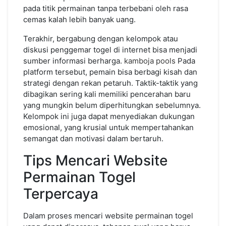
pada titik permainan tanpa terbebani oleh rasa
cemas kalah lebih banyak uang.
Terakhir, bergabung dengan kelompok atau
diskusi penggemar togel di internet bisa menjadi
sumber informasi berharga.
kamboja pools
Pada
platform tersebut, pemain bisa berbagi kisah dan
strategi dengan rekan petaruh. Taktik-taktik yang
dibagikan sering kali memiliki pencerahan baru
yang mungkin belum diperhitungkan sebelumnya.
Kelompok ini juga dapat menyediakan dukungan
emosional, yang krusial untuk mempertahankan
semangat dan motivasi dalam bertaruh.
Tips Mencari Website
Permainan Togel
Terpercaya
Dalam proses mencari website permainan togel