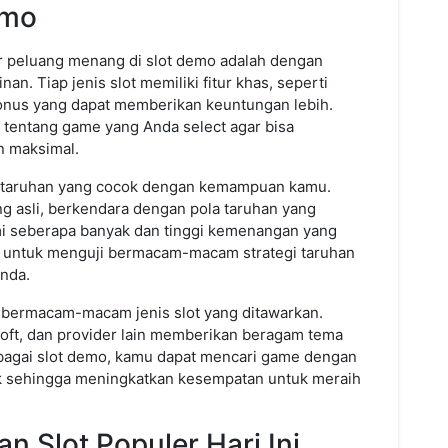
emo
ar peluang menang di slot demo adalah dengan
. Tiap jenis slot memiliki fitur khas, seperti
 Bonus yang dapat memberikan keuntungan lebih.
tentang game yang Anda select agar bisa
n maksimal.
it taruhan yang cocok dengan kemampuan kamu.
g asli, berkendara dengan pola taruhan yang
 seberapa banyak dan tinggi kemenangan yang
o untuk menguji bermacam-macam strategi taruhan
nda.
 bermacam-macam jenis slot yang ditawarkan.
oft, dan provider lain memberikan beragam tema
rbagai slot demo, kamu dapat mencari game dengan
ok sehingga meningkatkan kesempatan untuk meraih
 Slot Populer Hari Ini