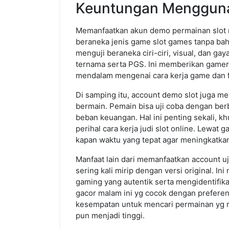
Keuntungan Mengguna
Memanfaatkan akun demo permainan slot 
beraneka jenis game slot games tanpa ba
menguji beraneka ciri-ciri, visual, dan gay
ternama serta PGS. Ini memberikan game
mendalam mengenai cara kerja game dan f
Di samping itu, account demo slot juga me
bermain. Pemain bisa uji coba dengan ber
beban keuangan. Hal ini penting sekali, 
perihal cara kerja judi slot online. Lewa
kapan waktu yang tepat agar meningkatkan
Manfaat lain dari memanfaatkan account uj
sering kali mirip dengan versi original. 
gaming yang autentik serta mengidentifika
gacor malam ini yg cocok dengan preferen
kesempatan untuk mencari permainan yg me
pun menjadi tinggi.