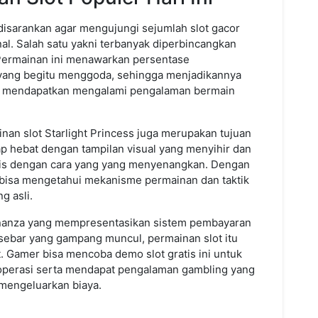
sarankan agar mengujungi sejumlah slot gacor
al. Salah satu yakni terbanyak diperbincangkan
 Permainan ini menawarkan persentase
n yang begitu menggoda, sehingga menjadikannya
in mendapatkan mengalami pengalaman bermain
inan slot Starlight Princess juga merupakan tujuan
ap hebat dengan tampilan visual yang menyihir dan
tis dengan cara yang yang menyenangkan. Dengan
 bisa mengetahui mekanisme permainan dan taktik
 asli.
Bonanza yang mempresentasikan sistem pembayaran
ebar yang gampang muncul, permainan slot itu
 Gamer bisa mencoba demo slot gratis ini untuk
roperasi serta mendapat pengalaman gambling yang
mengeluarkan biaya.