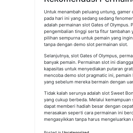
Untuk menambah peluang untung, gamer di
pada hari ini yang sedang sedang fenomen
adalah permainan slot Gates of Olympus.
pengembalian tinggi serta fitur tambaha
pilihan sempurna untuk pemain yang ing
tanpa dengan demo slot permainan slot.
Selanjutnya, slot Gates of Olympus, perma
banyak pemain. Permainan slot ini diangg
kapasitas untuk menyediakan putaran gra
mencoba demo slot pragmatic ini, pemain
yang sebelum mereka bermain dengan uang
Tidak kalah serunya adalah slot Sweet 
yang cukup berbeda. Melalui kemampuan s
dapat memberi hadiah besar dengan cepat.
merasakan seperti cara permainan ini be
mengasyikkan tanpa harus mengeluarkan 
Posted in
Uncategorized