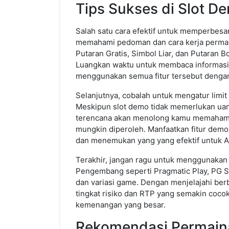
Tips Sukses di Slot D
Salah satu cara efektif untuk memperbes
memahami pedoman dan cara kerja permainan
Putaran Gratis, Simbol Liar, dan Putaran
Luangkan waktu untuk membaca informasi 
menggunakan semua fitur tersebut denga
Selanjutnya, cobalah untuk mengatur lim
Meskipun slot demo tidak memerlukan uan
terencana akan menolong kamu memahami
mungkin diperoleh. Manfaatkan fitur dem
dan menemukan yang yang efektif untuk A
Terakhir, jangan ragu untuk menggunakan
Pengembang seperti Pragmatic Play, PG S
dan variasi game. Dengan menjelajahi be
tingkat risiko dan RTP yang semakin coc
kemenangan yang besar.
Rekomendasi Permainan