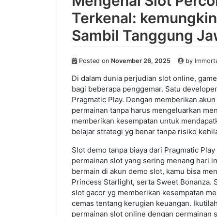
Mengenal Slot Perco
Terkenal: kemungki
Sambil Tanggung J
Posted on
November 26, 2025
by
Immort
Di dalam dunia perjudian slot online, game 
bagi beberapa penggemar. Satu developer
Pragmatic Play. Dengan memberikan akun 
permainan tanpa harus mengeluarkan men
memberikan kesempatan untuk mendapatk
belajar strategi yg benar tanpa risiko kehi
Slot demo tanpa biaya dari Pragmatic Pla
permainan slot yang sering menang hari i
bermain di akun demo slot, kamu bisa menc
Princess Starlight, serta Sweet Bonanza. 
slot gacor yg memberikan kesempatan me
cemas tentang kerugian keuangan. Ikutilah
permainan slot online dengan permainan 