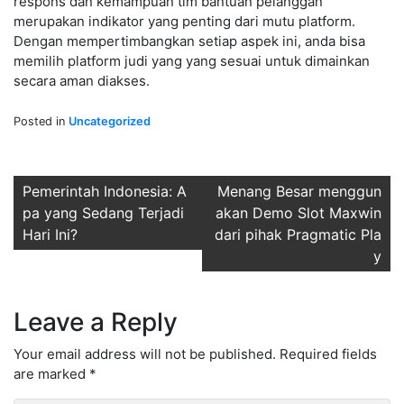
respons dan kemampuan tim bantuan pelanggan
merupakan indikator yang penting dari mutu platform.
Dengan mempertimbangkan setiap aspek ini, anda bisa
memilih platform judi yang yang sesuai untuk dimainkan
secara aman diakses.
Posted in
Uncategorized
Post
Pemerintah Indonesia: A
Menang Besar menggun
pa yang Sedang Terjadi
akan Demo Slot Maxwin
navigation
Hari Ini?
dari pihak Pragmatic Pla
y
Leave a Reply
Your email address will not be published.
Required fields
are marked
*