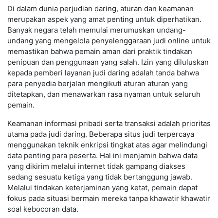
Di dalam dunia perjudian daring, aturan dan keamanan
merupakan aspek yang amat penting untuk diperhatikan.
Banyak negara telah memulai merumuskan undang-
undang yang mengelola penyelenggaraan judi online untuk
memastikan bahwa pemain aman dari praktik tindakan
penipuan dan penggunaan yang salah. Izin yang diluluskan
kepada pemberi layanan judi daring adalah tanda bahwa
para penyedia berjalan mengikuti aturan aturan yang
ditetapkan, dan menawarkan rasa nyaman untuk seluruh
pemain.
Keamanan informasi pribadi serta transaksi adalah prioritas
utama pada judi daring. Beberapa situs judi terpercaya
menggunakan teknik enkripsi tingkat atas agar melindungi
data penting para peserta. Hal ini menjamin bahwa data
yang dikirim melalui internet tidak gampang diakses
sedang sesuatu ketiga yang tidak bertanggung jawab.
Melalui tindakan keterjaminan yang ketat, pemain dapat
fokus pada situasi bermain mereka tanpa khawatir khawatir
soal kebocoran data.