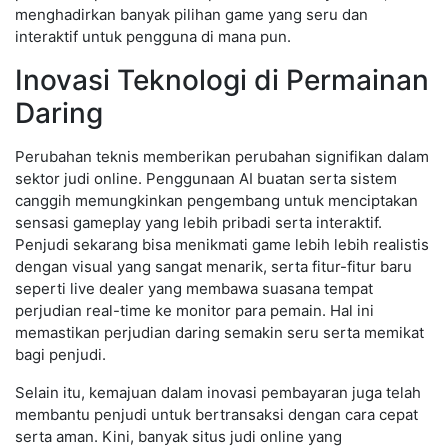
menghadirkan banyak pilihan game yang seru dan
interaktif untuk pengguna di mana pun.
Inovasi Teknologi di Permainan
Daring
Perubahan teknis memberikan perubahan signifikan dalam
sektor judi online. Penggunaan AI buatan serta sistem
canggih memungkinkan pengembang untuk menciptakan
sensasi gameplay yang lebih pribadi serta interaktif.
Penjudi sekarang bisa menikmati game lebih lebih realistis
dengan visual yang sangat menarik, serta fitur-fitur baru
seperti live dealer yang membawa suasana tempat
perjudian real-time ke monitor para pemain. Hal ini
memastikan perjudian daring semakin seru serta memikat
bagi penjudi.
Selain itu, kemajuan dalam inovasi pembayaran juga telah
membantu penjudi untuk bertransaksi dengan cara cepat
serta aman. Kini, banyak situs judi online yang