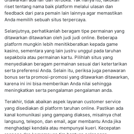
riset tentang nama baik platform melalui ulasan dan
feedback dari para pemain lain lainnya agar memastikan
Anda memilih sebuah situs terpercaya.
Selanjutnya, perhatikanlah beragam tipe permainan yang
ditawarkan ditawarkan oleh judi judi online. Beberapa
platform mungkin lebih menitikberatkan kepada game
kasino, sementara yang lain justru unggul pada taruhan
sepakbola atau permainan kartu. Pilihlah situs yang
menyediakan beragam permainan sesuai dari ketertarikan
serta preferensi Anda. Selain itu, periksa juga penawaran
bonus serta promosi-promosi yang ditawarkan ditawarkan,
karena ini ini bisa memberikan Anda nilai sehingga
meningkatkan serta pengalaman pengalaman anda.
Terakhir, tidak abaikan aspek layanan customer service
yang disediakan di platform taruhan online. Pastikan ada
kanal komunikasi yang gampang diakses, misalnya chat
langsung, telepon, dan email, agar membantu Anda jika
menghadapi kendala atau mempunyai kueri. Kecepatan