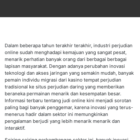
Dalam beberapa tahun terakhir terakhir, industri perjudian
online sudah menghadapi kemajuan yang sangat pesat,
menarik perhatian banyak orang dari berbagai berbagai
lapisan masyarakat. Dengan adanya perubahan inovasi
teknologi dan akses jaringan yang semakin mudah, banyak
pemain individu migrasi dari kasino tempat perjudian
tradisional ke situs perjudian daring yang memberikan
beraneka permainan menarik dan kesempatan besar.
Informasi terbaru tentang judi online kini menjadi sorotan
paling bagi banyak penggemar, karena inovasi yang terus-
menerus hadir dalam sektor ini memungkinkan
pengalaman berjudi yang lebih menarik menarik dan
interaktif.
Seiring seiring perkembangan sektor ini, banyak inovasi